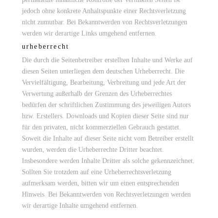
jedoch ohne konkrete Anhaltspunkte einer Rechtsverletzung
nicht zumutbar. Bei Bekanntwerden von Rechtsverletzungen
werden wir derartige Links umgehend entfernen.
urheberrecht
Die durch die Seitenbetreiber erstellten Inhalte und Werke auf
diesen Seiten unterliegen dem deutschen Urheberrecht. Die
Vervielfältigung, Bearbeitung, Verbreitung und jede Art der
Verwertung außerhalb der Grenzen des Urheberrechtes
bedürfen der schriftlichen Zustimmung des jeweiligen Autors
bzw. Erstellers. Downloads und Kopien dieser Seite sind nur
für den privaten, nicht kommerziellen Gebrauch gestattet.
Soweit die Inhalte auf dieser Seite nicht vom Betreiber erstellt
wurden, werden die Urheberrechte Dritter beachtet.
Insbesondere werden Inhalte Dritter als solche gekennzeichnet.
Sollten Sie trotzdem auf eine Urheberrechtsverletzung
aufmerksam werden, bitten wir um einen entsprechenden
Seestraß
closed on
Hinweis. Bei Bekanntwerden von Rechtsverletzungen werden
impressu
e 8
mondays
wir derartige Inhalte umgehend entfernen.
D-
and
m
_