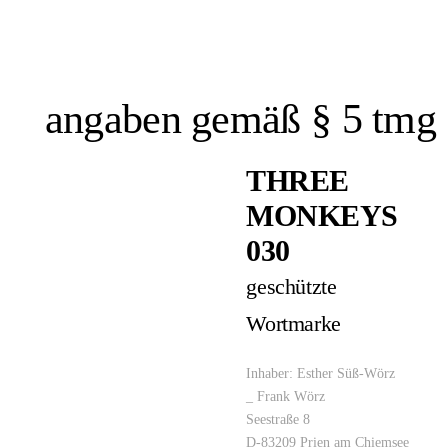
angaben gemäß § 5 tmg
THREE
MONKEYS
030
geschützte
Wortmarke
Inhaber: Esther Süß-Wörz
_ Frank Wörz
Seestraße 8
D-83209 Prien am Chiemsee