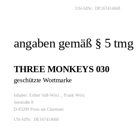
USt-IdNr.: DE167414668
angaben gemäß § 5 tmg
THREE MONKEYS 030
geschützte Wortmarke
Inhaber: Esther Süß-Wörz _ Frank Wörz
Seestraße 8
D-83209 Prien am Chiemsee
USt-IdNr.: DE167414668