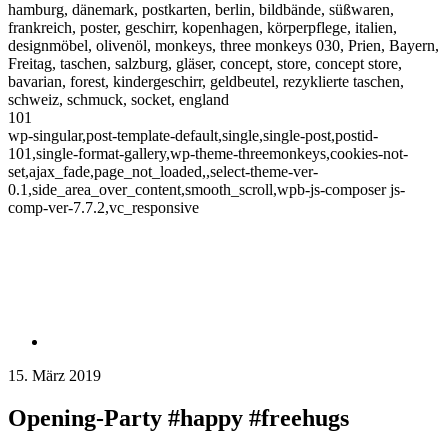
hamburg, dänemark, postkarten, berlin, bildbände, süßwaren,
frankreich, poster, geschirr, kopenhagen, körperpflege, italien,
designmöbel, olivenöl, monkeys, three monkeys 030, Prien, Bayern,
Freitag, taschen, salzburg, gläser, concept, store, concept store,
bavarian, forest, kindergeschirr, geldbeutel, rezyklierte taschen,
schweiz, schmuck, socket, england
101
wp-singular,post-template-default,single,single-post,postid-
101,single-format-gallery,wp-theme-threemonkeys,cookies-not-
set,ajax_fade,page_not_loaded,,select-theme-ver-
0.1,side_area_over_content,smooth_scroll,wpb-js-composer js-
comp-ver-7.7.2,vc_responsive
15. März 2019
Opening-Party #happy #freehugs