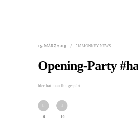
15. MÄRZ 2019
IN
MONKEY NEWS
Opening-Party #ha
hier hat man ihn gespürt ...
0
10